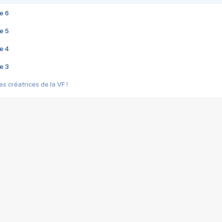
e 6
e 5
e 4
e 3
s créatrices de la VF !
e 2
e 1
e Mektoub My Love arrive enfin ! Rencontre avec Shaïn Boumedine et Sal
i : après Toni en famille
elle réalise le bouleversant Dites lui que je l'aime
ais ! Rencontre autour de Vie privée de Rebecca Zlotowski
 de Marguerite, Grave... Rencontre avec Ella Rumpf